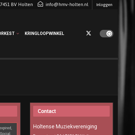
d 7451 BV Holten
info@hmv-holten.nl
Inloggen
ORKEST
KRINGLOOPWINKEL
Contact
Holtense Muziekvereniging
xpired,
Social,