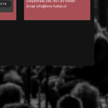
Dorpsstraat 24d 7451 BV Holten
ting, to
NSTA
Email:
info@hmv-holten.nl