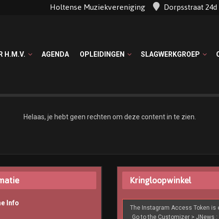
Holtense Muziekvereniging
Dorpsstraat 24
R H.M.V.
AGENDA
OPLEIDINGEN
SLAGWERKGROEP
Helaas, je hebt geen rechten om deze content in te zien.
matie
Kringloopwinkel
e Info
The Instagram Access Token is e
Go to the Customizer > JNews : 