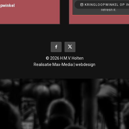
Like & View > Instagram Feed Set
KRINGLOOPWINKEL OP I
opwinkel
refresh it.
© 2026 H.M.V. Holten
Realisatie
Max-Media | webdesign