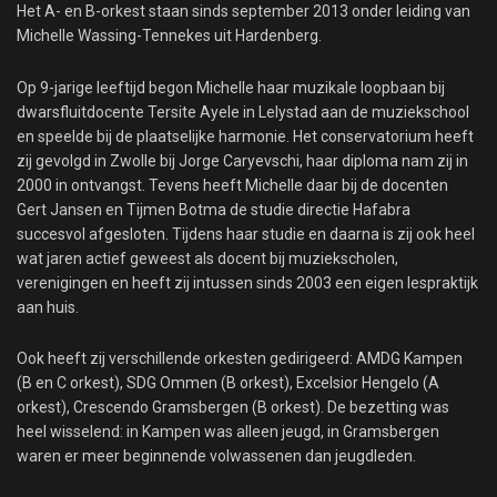
Het A- en B-orkest staan sinds september 2013 onder leiding van
Michelle Wassing-Tennekes uit Hardenberg.
Op 9-jarige leeftijd begon Michelle haar muzikale loopbaan bij
dwarsfluitdocente Tersite Ayele in Lelystad aan de muziekschool
en speelde bij de plaatselijke harmonie. Het conservatorium heeft
zij gevolgd in Zwolle bij Jorge Caryevschi, haar diploma nam zij in
2000 in ontvangst. Tevens heeft Michelle daar bij de docenten
Gert Jansen en Tijmen Botma de studie directie Hafabra
succesvol afgesloten. Tijdens haar studie en daarna is zij ook heel
wat jaren actief geweest als docent bij muziekscholen,
verenigingen en heeft zij intussen sinds 2003 een eigen lespraktijk
aan huis.
Ook heeft zij verschillende orkesten gedirigeerd: AMDG Kampen
(B en C orkest), SDG Ommen (B orkest), Excelsior Hengelo (A
orkest), Crescendo Gramsbergen (B orkest). De bezetting was
heel wisselend: in Kampen was alleen jeugd, in Gramsbergen
waren er meer beginnende volwassenen dan jeugdleden.