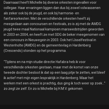
Daarnaast heeft Michelle bij diverse orkesten ingevallen voor
collegae. Haar ervaringen liggen dan dus bij zowel volwassenen
als zeker ook bij de jeugd, en ook bij harmonie- en
fanfareorkesten. Met de verschillende orkesten heeft zij
meegedaan aan concoursen en festivals, zo is zij met de AMDG
jeugd twee maal Nationaal kampioen marswedstrijden geworden
in 2003 en 2004, en heeft ze met SDG de beker meegenomen van
een concours in Nieuwegein in 2003. Ook het IJsselfestival in
Westenholte (AMDG) en de gemeentevlag in Hardenberg
(Crescendo) stonden op het programma.
“Tijdens en na mijn studie directie Hafabra heb ik voor
verschillende orkesten gestaan, maar met de komst van onze
tweede dochter besloot ik dat op een laag pitje te zetten, wel bleef
ik actief met mijn eigen lespraktijk in Hardenberg. Maar het
werken met een orkest is prachtig, dus ging ik toch weer op zoek…”
zo zegt ze zelf. En zo is Michelle bij H.M.V. gekomen.