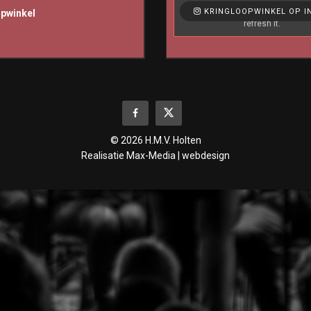
Like & View > Instagram Feed Set
KRINGLOOPWINKEL OP I
opwinkel
refresh it.
© 2026 H.M.V. Holten
Realisatie
Max-Media | webdesign