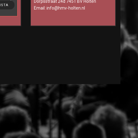
Dorpsstraat 24d 7451 BV Holten
ting, to
NSTA
Email:
info@hmv-holten.nl