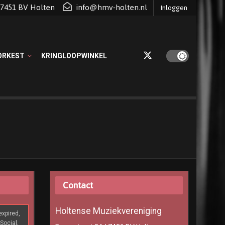
d 7451 BV Holten
info@hmv-holten.nl
Inloggen
ORKEST
KRINGLOOPWINKEL
Contact
Holtense Muziekvereniging
xpired,
Social,