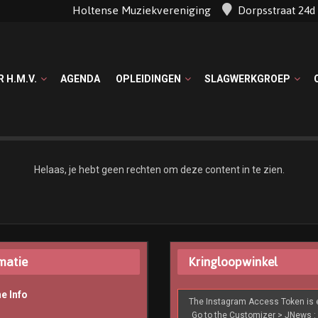
Holtense Muziekvereniging
Dorpsstraat 24
R H.M.V.
AGENDA
OPLEIDINGEN
SLAGWERKGROEP
Helaas, je hebt geen rechten om deze content in te zien.
matie
Kringloopwinkel
e Info
The Instagram Access Token is e
Go to the Customizer > JNews : 