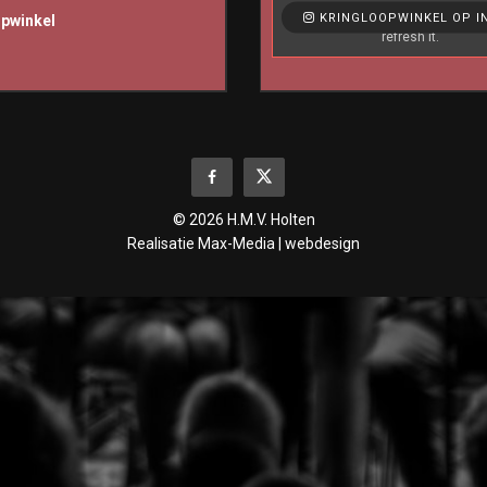
Like & View > Instagram Feed Set
KRINGLOOPWINKEL OP I
opwinkel
refresh it.
© 2026 H.M.V. Holten
Realisatie
Max-Media | webdesign