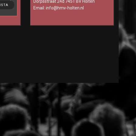
Dorpsstraat 24d 7451 BV Holten
ting, to
NSTA
Email:
info@hmv-holten.nl