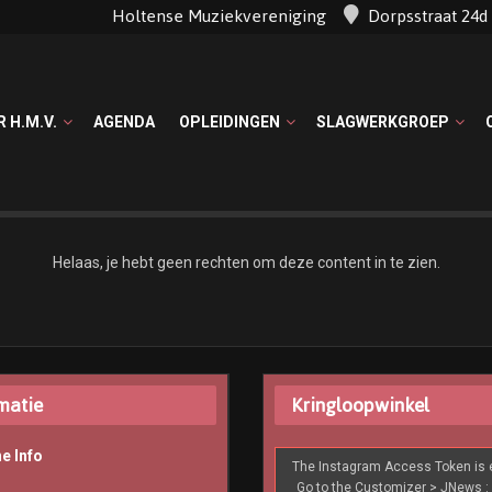
Holtense Muziekvereniging
Dorpsstraat 24
R H.M.V.
AGENDA
OPLEIDINGEN
SLAGWERKGROEP
Helaas, je hebt geen rechten om deze content in te zien.
matie
Kringloopwinkel
e Info
The Instagram Access Token is e
Go to the Customizer > JNews : 