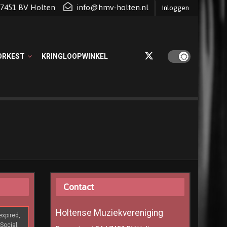
d 7451 BV Holten
info@hmv-holten.nl
Inloggen
ORKEST
KRINGLOOPWINKEL
Contact
Holtense Muziekvereniging
xpired,
Social,