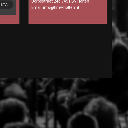
Dorpsstraat 24d 7451 BV Holten
ting, to
NSTA
Email:
info@hmv-holten.nl