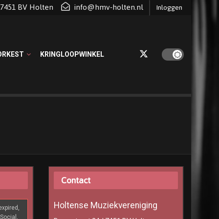
d 7451 BV Holten
info@hmv-holten.nl
Inloggen
ORKEST
KRINGLOOPWINKEL
Contact
Holtense Muziekvereniging
xpired,
Social,