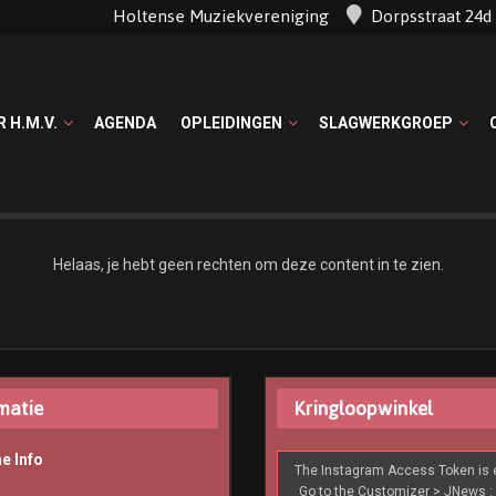
Holtense Muziekvereniging
Dorpsstraat 24
R H.M.V.
AGENDA
OPLEIDINGEN
SLAGWERKGROEP
Helaas, je hebt geen rechten om deze content in te zien.
matie
Kringloopwinkel
e Info
The Instagram Access Token is e
Go to the Customizer > JNews : 