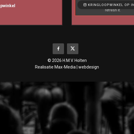
Like & View > Instagram Feed Set
KRINGLOOPWINKEL OP I
opwinkel
refresh it.
© 2026 H.M.V. Holten
Realisatie
Max-Media | webdesign