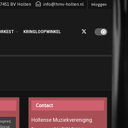
d 7451 BV Holten
info@hmv-holten.nl
Inloggen
ORKEST
KRINGLOOPWINKEL
Contact
Holtense Muziekvereniging
xpired,
Social,