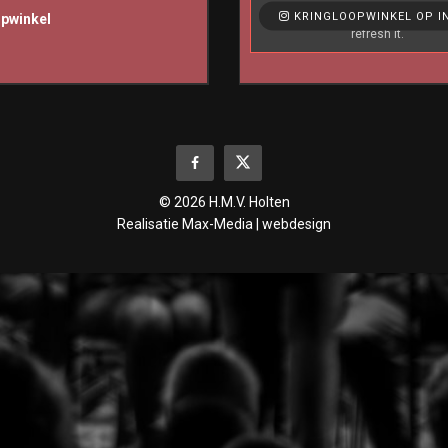
Like & View > Instagram Feed Set
KRINGLOOPWINKEL OP I
opwinkel
refresh it.
© 2026 H.M.V. Holten
Realisatie
Max-Media | webdesign