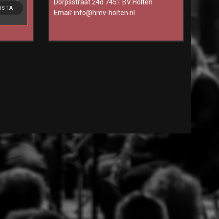
Dorpsstraat 24d 7451 BV Holten
ting, to
NSTA
Email:
info@hmv-holten.nl