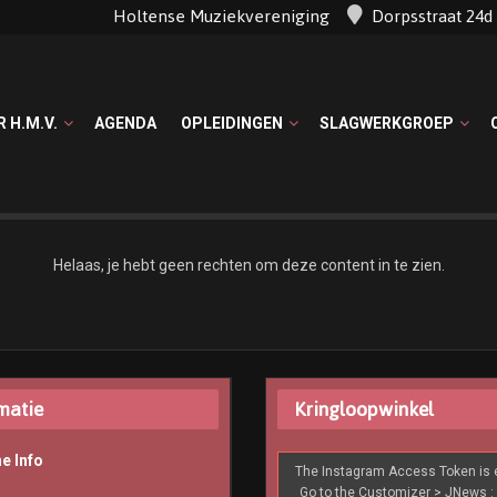
Holtense Muziekvereniging
Dorpsstraat 24
R H.M.V.
AGENDA
OPLEIDINGEN
SLAGWERKGROEP
Helaas, je hebt geen rechten om deze content in te zien.
matie
Kringloopwinkel
e Info
The Instagram Access Token is e
Go to the Customizer > JNews : 