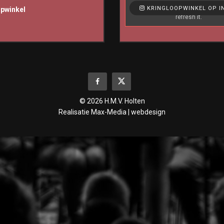
Like & View > Instagram Feed Set
KRINGLOOPWINKEL OP I
opwinkel
refresh it.
© 2026 H.M.V. Holten
Realisatie
Max-Media | webdesign