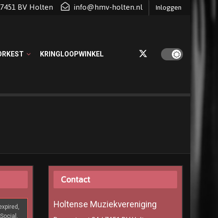
d 7451 BV Holten
info@hmv-holten.nl
Inloggen
ORKEST
KRINGLOOPWINKEL
Contact
Holtense Muziekvereniging
xpired,
Social,