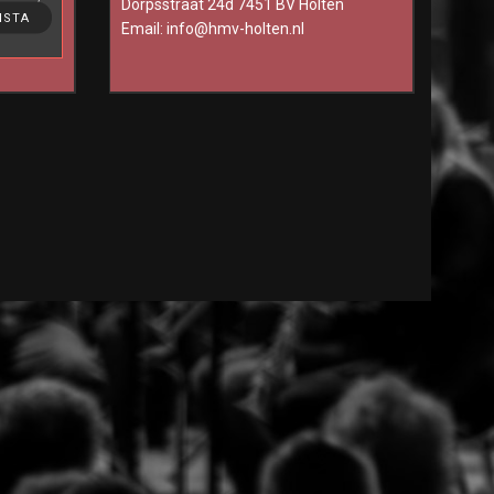
Dorpsstraat 24d 7451 BV Holten
ting, to
NSTA
Email:
info@hmv-holten.nl