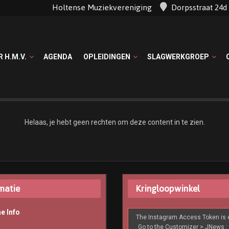
Holtense Muziekvereniging
Dorpsstraat 24
R H.M.V.
AGENDA
OPLEIDINGEN
SLAGWERKGROEP
Helaas, je hebt geen rechten om deze content in te zien.
matie
Kringloopwinkel
e Info
The Instagram Access Token is e
Go to the Customizer > JNews : 