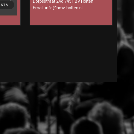
Dorpsstraat 24d 7451 BV Holten
ting, to
NSTA
Email:
info@hmv-holten.nl