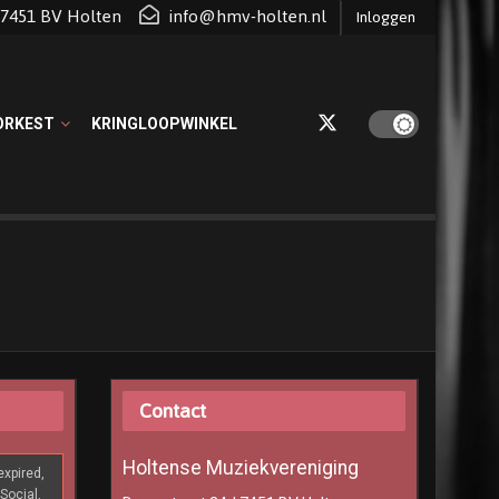
d 7451 BV Holten
info@hmv-holten.nl
Inloggen
ORKEST
KRINGLOOPWINKEL
Contact
Holtense Muziekvereniging
xpired,
Social,