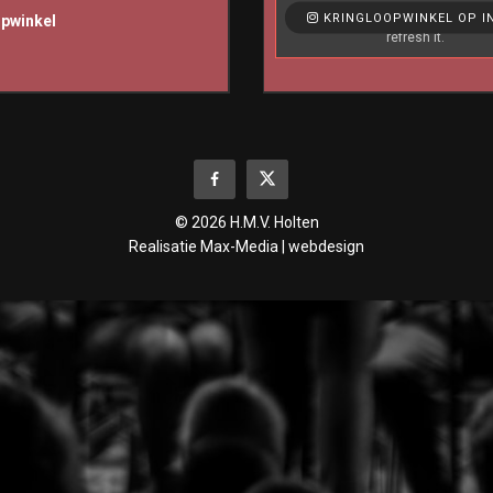
Like & View > Instagram Feed Set
KRINGLOOPWINKEL OP I
opwinkel
refresh it.
© 2026 H.M.V. Holten
Realisatie
Max-Media | webdesign