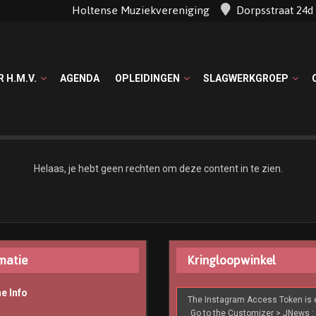
Holtense Muziekvereniging
Dorpsstraat 24
R H.M.V.
AGENDA
OPLEIDINGEN
SLAGWERKGROEP
Helaas, je hebt geen rechten om deze content in te zien.
matie
Kringloopwinkel
e Info
The Instagram Access Token is e
Go to the Customizer > JNews : 