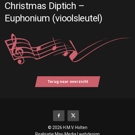
Christmas Diptich –
Euphonium (vioolsleutel)
Terug naar overzicht
© 2026 H.M.V. Holten
Realisatie
Max-Media | webdesign