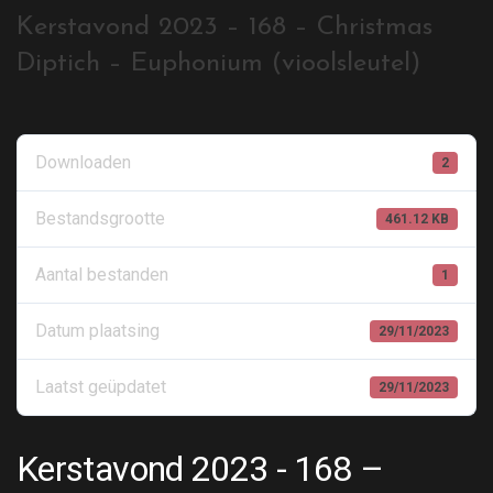
Kerstavond 2023 – 168 – Christmas
Diptich – Euphonium (vioolsleutel)
Downloaden
2
Bestandsgrootte
461.12 KB
Aantal bestanden
1
Datum plaatsing
29/11/2023
Laatst geüpdatet
29/11/2023
Kerstavond 2023 - 168 –