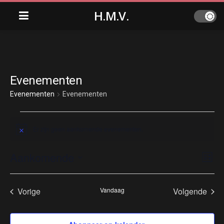
H.M.V.
Evenementen
Evenementen
Evenementen
Evenementen
Er zijn geen aankomende evenementen.
Bericht
Aankomende
Wee
Ev
Lijst
wee
Selecteer
navi
een
nav
Vorige
Vandaag
Volgende
datum.
Evenementen
Eveneme